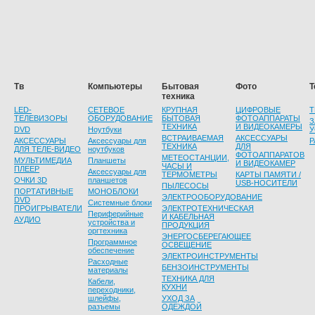
Тв
Компьютеры
Бытовая
Фото
Т
техника
LED-
СЕТЕВОЕ
КРУПНАЯ
ЦИФРОВЫЕ
Т
ТЕЛЕВИЗОРЫ
ОБОРУДОВАНИЕ
БЫТОВАЯ
ФОТОАППАРАТЫ
З
ТЕХНИКА
И ВИДЕОКАМЕРЫ
DVD
Ноутбуки
У
ВСТРАИВАЕМАЯ
АКСЕССУАРЫ
АКСЕССУАРЫ
Аксессуары для
Р
ТЕХНИКА
ДЛЯ
ДЛЯ ТЕЛЕ-ВИДЕО
ноутбуков
ФОТОАППАРАТОВ
МЕТЕОСТАНЦИИ,
МУЛЬТИМЕДИА
Планшеты
И ВИДЕОКАМЕР
ЧАСЫ И
ПЛЕЕР
Аксессуары для
ТЕРМОМЕТРЫ
КАРТЫ ПАМЯТИ /
ОЧКИ 3D
планшетов
USB-НОСИТЕЛИ
ПЫЛЕСОСЫ
ПОРТАТИВНЫЕ
МОНОБЛОКИ
ЭЛЕКТРООБОРУДОВАНИЕ
DVD
Системные блоки
ПРОИГРЫВАТЕЛИ
ЭЛЕКТРОТЕХНИЧЕСКАЯ
Периферийные
И КАБЕЛЬНАЯ
АУДИО
устройства и
ПРОДУКЦИЯ
оргтехника
ЭНЕРГОСБЕРЕГАЮЩЕЕ
Программное
ОСВЕЩЕНИЕ
обеспечение
ЭЛЕКТРОИНСТРУМЕНТЫ
Расходные
БЕНЗОИНСТРУМЕНТЫ
материалы
ТЕХНИКА ДЛЯ
Кабели,
КУХНИ
переходники,
шлейфы,
УХОД ЗА
разъемы
ОДЕЖДОЙ