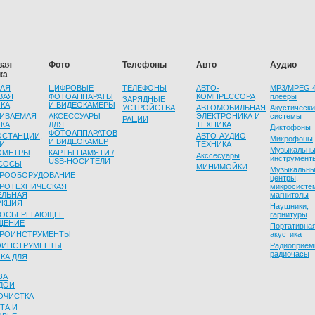
вая
Фото
Телефоны
Авто
Аудио
ка
НАЯ
ЦИФРОВЫЕ
ТЕЛЕФОНЫ
АВТО-
MP3/MPEG 
ВАЯ
ФОТОАППАРАТЫ
КОМПРЕССОРА
плееры
ЗАРЯДНЫЕ
КА
И ВИДЕОКАМЕРЫ
УСТРОЙСТВА
АВТОМОБИЛЬНАЯ
Акустическ
АИВАЕМАЯ
АКСЕССУАРЫ
ЭЛЕКТРОНИКА И
системы
РАЦИИ
КА
ДЛЯ
ТЕХНИКА
Диктофоны
ФОТОАППАРАТОВ
ОСТАНЦИИ,
АВТО-АУДИО
Микрофоны
И ВИДЕОКАМЕР
И
ТЕХНИКА
Музыкальн
ОМЕТРЫ
КАРТЫ ПАМЯТИ /
Акссесуары
инструмент
USB-НОСИТЕЛИ
СОСЫ
МИНИМОЙКИ
Музыкальн
ТРООБОРУДОВАНИЕ
центры,
ТРОТЕХНИЧЕСКАЯ
микросисте
ЕЛЬНАЯ
магнитолы
УКЦИЯ
Наушники,
ГОСБЕРЕГАЮЩЕЕ
гарнитуры
ЩЕНИЕ
Портативна
ТРОИНСТРУМЕНТЫ
акустика
ОИНСТРУМЕНТЫ
Радиоприем
радиочасы
КА ДЛЯ
ЗА
ДОЙ
ОЧИСТКА
ТА И