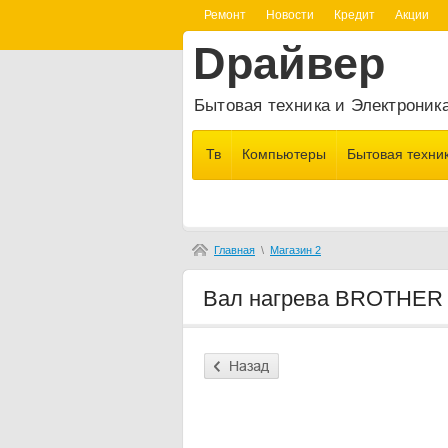
Ремонт
Новости
Кредит
Акции
Dрайвер
Бытовая техника и Электроник
Тв
Компьютеры
Бытовая техни
Главная
\
Магазин 2
Вал нагрева BROTHER 