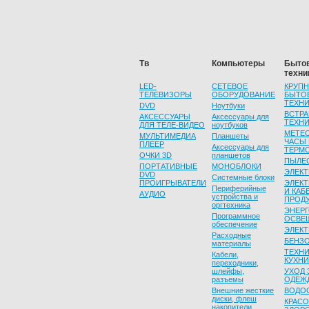
Тв
Компьютеры
Быто
техни
LED-
СЕТЕВОЕ
КРУП
ТЕЛЕВИЗОРЫ
ОБОРУДОВАНИЕ
БЫТО
ТЕХНИ
DVD
Ноутбуки
ВСТР
АКСЕССУАРЫ
Аксессуары для
ТЕХНИ
ДЛЯ ТЕЛЕ-ВИДЕО
ноутбуков
МЕТЕ
МУЛЬТИМЕДИА
Планшеты
ЧАСЫ 
ПЛЕЕР
Аксессуары для
ТЕРМ
ОЧКИ 3D
планшетов
ПЫЛЕ
ПОРТАТИВНЫЕ
МОНОБЛОКИ
ЭЛЕК
DVD
Системные блоки
ПРОИГРЫВАТЕЛИ
ЭЛЕК
Периферийные
И КАБ
АУДИО
устройства и
ПРОД
оргтехника
ЭНЕР
Программное
ОСВЕ
обеспечение
ЭЛЕК
Расходные
БЕНЗ
материалы
ТЕХНИ
Кабели,
КУХНИ
переходники,
шлейфы,
УХОД 
разъемы
ОДЕЖ
Внешние жесткие
ВОДО
диски, флеш
КРАСО
накопители