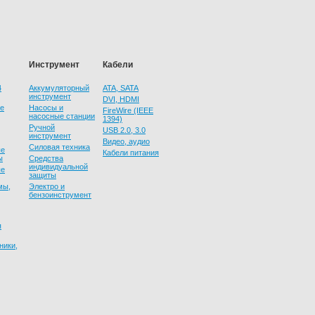
Инструмент
Кабели
4
Аккумуляторный
ATA, SATA
инструмент
DVI, HDMI
ие
Насосы и
FireWire (IEEE
насосные станции
1394)
Ручной
USB 2.0, 3.0
инструмент
Видео, аудио
Силовая техника
ые
Кабели питания
ы
Средства
индивидуальной
ые
защиты
мы,
Электро и
бензоинструмент
я
ники,