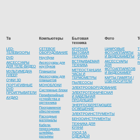
Тв
Компьютеры
Бытовая
Фото
Т
техника
LED-
СЕТЕВОЕ
КРУПНАЯ
ЦИФРОВЫЕ
Т
ТЕЛЕВИЗОРЫ
ОБОРУДОВАНИЕ
БЫТОВАЯ
ФОТОАППАРАТЫ
З
ТЕХНИКА
И ВИДЕОКАМЕРЫ
DVD
Ноутбуки
У
ВСТРАИВАЕМАЯ
АКСЕССУАРЫ
АКСЕССУАРЫ
Аксессуары для
Р
ТЕХНИКА
ДЛЯ
ДЛЯ ТЕЛЕ-ВИДЕО
ноутбуков
ФОТОАППАРАТОВ
МЕТЕОСТАНЦИИ,
МУЛЬТИМЕДИА
Планшеты
И ВИДЕОКАМЕР
ЧАСЫ И
ПЛЕЕР
Аксессуары для
ТЕРМОМЕТРЫ
КАРТЫ ПАМЯТИ /
ОЧКИ 3D
планшетов
USB-НОСИТЕЛИ
ПЫЛЕСОСЫ
ПОРТАТИВНЫЕ
МОНОБЛОКИ
ЭЛЕКТРООБОРУДОВАНИЕ
DVD
Системные блоки
ПРОИГРЫВАТЕЛИ
ЭЛЕКТРОТЕХНИЧЕСКАЯ
Периферийные
И КАБЕЛЬНАЯ
АУДИО
устройства и
ПРОДУКЦИЯ
оргтехника
ЭНЕРГОСБЕРЕГАЮЩЕЕ
Программное
ОСВЕЩЕНИЕ
обеспечение
ЭЛЕКТРОИНСТРУМЕНТЫ
Расходные
БЕНЗОИНСТРУМЕНТЫ
материалы
ТЕХНИКА ДЛЯ
Кабели,
КУХНИ
переходники,
шлейфы,
УХОД ЗА
разъемы
ОДЕЖДОЙ