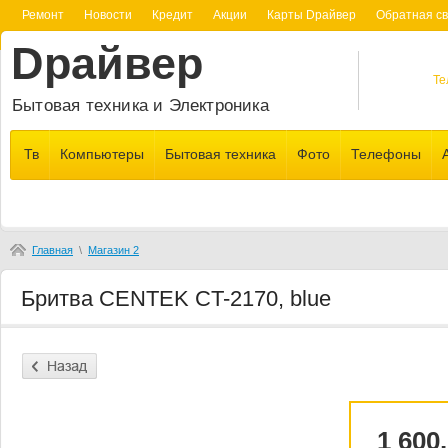
Ремонт
Новости
Кредит
Акции
Карты Dрайвер
Обратная св
Dрайвер
Те
Бытовая техника и Электроника
Тв
Компьютеры
Бытовая техника
Фото
Телефоны
Главная
\
Магазин 2
Бритва CENTEK CT-2170, blue
1 600