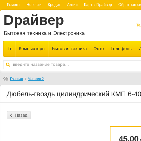
Ремонт
Новости
Кредит
Акции
Карты Dрайвер
Обратная св
Dрайвер
Те
Бытовая техника и Электроника
Тв
Компьютеры
Бытовая техника
Фото
Телефоны
Главная
\
Магазин 2
Дюбель-гвоздь цилиндрический КМП 6-4
45.00
р