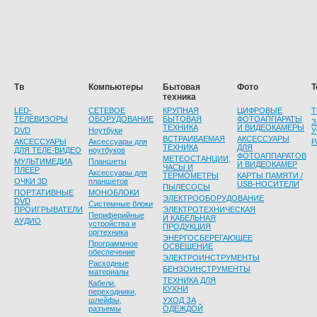
Тв
Компьютеры
Бытовая
Фото
Т
техника
LED-
СЕТЕВОЕ
КРУПНАЯ
ЦИФРОВЫЕ
Т
ТЕЛЕВИЗОРЫ
ОБОРУДОВАНИЕ
БЫТОВАЯ
ФОТОАППАРАТЫ
З
ТЕХНИКА
И ВИДЕОКАМЕРЫ
DVD
Ноутбуки
У
ВСТРАИВАЕМАЯ
АКСЕССУАРЫ
АКСЕССУАРЫ
Аксессуары для
Р
ТЕХНИКА
ДЛЯ
ДЛЯ ТЕЛЕ-ВИДЕО
ноутбуков
ФОТОАППАРАТОВ
МЕТЕОСТАНЦИИ,
МУЛЬТИМЕДИА
Планшеты
И ВИДЕОКАМЕР
ЧАСЫ И
ПЛЕЕР
Аксессуары для
ТЕРМОМЕТРЫ
КАРТЫ ПАМЯТИ /
ОЧКИ 3D
планшетов
USB-НОСИТЕЛИ
ПЫЛЕСОСЫ
ПОРТАТИВНЫЕ
МОНОБЛОКИ
ЭЛЕКТРООБОРУДОВАНИЕ
DVD
Системные блоки
ПРОИГРЫВАТЕЛИ
ЭЛЕКТРОТЕХНИЧЕСКАЯ
Периферийные
И КАБЕЛЬНАЯ
АУДИО
устройства и
ПРОДУКЦИЯ
оргтехника
ЭНЕРГОСБЕРЕГАЮЩЕЕ
Программное
ОСВЕЩЕНИЕ
обеспечение
ЭЛЕКТРОИНСТРУМЕНТЫ
Расходные
БЕНЗОИНСТРУМЕНТЫ
материалы
ТЕХНИКА ДЛЯ
Кабели,
КУХНИ
переходники,
шлейфы,
УХОД ЗА
разъемы
ОДЕЖДОЙ