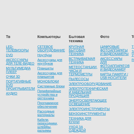
Тв
Компьютеры
Бытовая
Фото
Т
техника
LED-
СЕТЕВОЕ
КРУПНАЯ
ЦИФРОВЫЕ
Т
ТЕЛЕВИЗОРЫ
ОБОРУДОВАНИЕ
БЫТОВАЯ
ФОТОАППАРАТЫ
З
ТЕХНИКА
И ВИДЕОКАМЕРЫ
DVD
Ноутбуки
У
ВСТРАИВАЕМАЯ
АКСЕССУАРЫ
АКСЕССУАРЫ
Аксессуары для
Р
ТЕХНИКА
ДЛЯ
ДЛЯ ТЕЛЕ-ВИДЕО
ноутбуков
ФОТОАППАРАТОВ
МЕТЕОСТАНЦИИ,
МУЛЬТИМЕДИА
Планшеты
И ВИДЕОКАМЕР
ЧАСЫ И
ПЛЕЕР
Аксессуары для
ТЕРМОМЕТРЫ
КАРТЫ ПАМЯТИ /
ОЧКИ 3D
планшетов
USB-НОСИТЕЛИ
ПЫЛЕСОСЫ
ПОРТАТИВНЫЕ
МОНОБЛОКИ
ЭЛЕКТРООБОРУДОВАНИЕ
DVD
Системные блоки
ПРОИГРЫВАТЕЛИ
ЭЛЕКТРОТЕХНИЧЕСКАЯ
Периферийные
И КАБЕЛЬНАЯ
АУДИО
устройства и
ПРОДУКЦИЯ
оргтехника
ЭНЕРГОСБЕРЕГАЮЩЕЕ
Программное
ОСВЕЩЕНИЕ
обеспечение
ЭЛЕКТРОИНСТРУМЕНТЫ
Расходные
БЕНЗОИНСТРУМЕНТЫ
материалы
ТЕХНИКА ДЛЯ
Кабели,
КУХНИ
переходники,
шлейфы,
УХОД ЗА
разъемы
ОДЕЖДОЙ