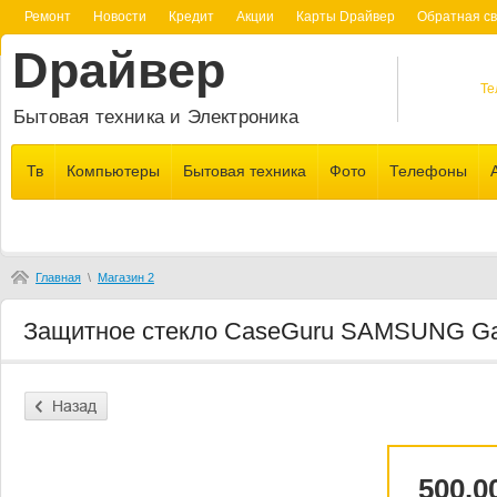
Ремонт
Новости
Кредит
Акции
Карты Dрайвер
Обратная св
Dрайвер
Те
Бытовая техника и Электроника
Тв
Компьютеры
Бытовая техника
Фото
Телефоны
Главная
\
Магазин 2
Защитное стекло CaseGuru SAMSUNG Galax
500.0