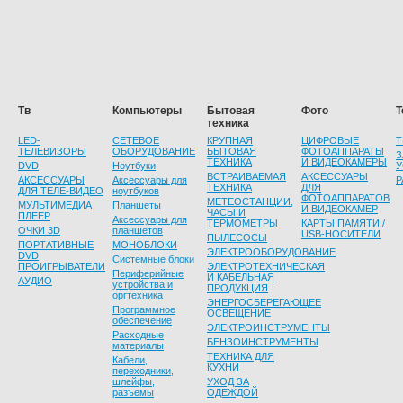
Тв
Компьютеры
Бытовая
Фото
Т
техника
LED-
СЕТЕВОЕ
КРУПНАЯ
ЦИФРОВЫЕ
Т
ТЕЛЕВИЗОРЫ
ОБОРУДОВАНИЕ
БЫТОВАЯ
ФОТОАППАРАТЫ
З
ТЕХНИКА
И ВИДЕОКАМЕРЫ
DVD
Ноутбуки
У
ВСТРАИВАЕМАЯ
АКСЕССУАРЫ
АКСЕССУАРЫ
Аксессуары для
Р
ТЕХНИКА
ДЛЯ
ДЛЯ ТЕЛЕ-ВИДЕО
ноутбуков
ФОТОАППАРАТОВ
МЕТЕОСТАНЦИИ,
МУЛЬТИМЕДИА
Планшеты
И ВИДЕОКАМЕР
ЧАСЫ И
ПЛЕЕР
Аксессуары для
ТЕРМОМЕТРЫ
КАРТЫ ПАМЯТИ /
ОЧКИ 3D
планшетов
USB-НОСИТЕЛИ
ПЫЛЕСОСЫ
ПОРТАТИВНЫЕ
МОНОБЛОКИ
ЭЛЕКТРООБОРУДОВАНИЕ
DVD
Системные блоки
ПРОИГРЫВАТЕЛИ
ЭЛЕКТРОТЕХНИЧЕСКАЯ
Периферийные
И КАБЕЛЬНАЯ
АУДИО
устройства и
ПРОДУКЦИЯ
оргтехника
ЭНЕРГОСБЕРЕГАЮЩЕЕ
Программное
ОСВЕЩЕНИЕ
обеспечение
ЭЛЕКТРОИНСТРУМЕНТЫ
Расходные
БЕНЗОИНСТРУМЕНТЫ
материалы
ТЕХНИКА ДЛЯ
Кабели,
КУХНИ
переходники,
шлейфы,
УХОД ЗА
разъемы
ОДЕЖДОЙ