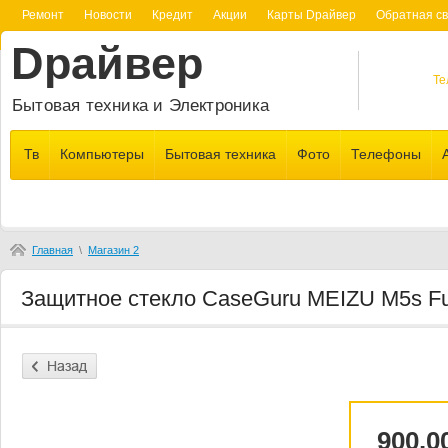
Ремонт
Новости
Кредит
Акции
Карты Dрайвер
Обратная св
Dрайвер
Те
Бытовая техника и Электроника
Тв
Компьютеры
Бытовая техника
Фото
Телефоны
Главная
\
Магазин 2
Защитное стекло CaseGuru MEIZU M5s Fu
900.0