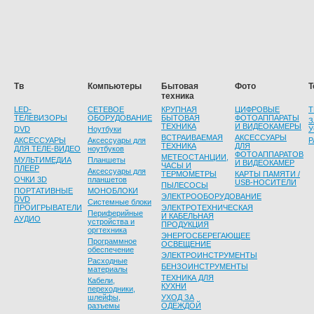
Тв
Компьютеры
Бытовая
Фото
Т
техника
LED-
СЕТЕВОЕ
КРУПНАЯ
ЦИФРОВЫЕ
Т
ТЕЛЕВИЗОРЫ
ОБОРУДОВАНИЕ
БЫТОВАЯ
ФОТОАППАРАТЫ
З
ТЕХНИКА
И ВИДЕОКАМЕРЫ
DVD
Ноутбуки
У
ВСТРАИВАЕМАЯ
АКСЕССУАРЫ
АКСЕССУАРЫ
Аксессуары для
Р
ТЕХНИКА
ДЛЯ
ДЛЯ ТЕЛЕ-ВИДЕО
ноутбуков
ФОТОАППАРАТОВ
МЕТЕОСТАНЦИИ,
МУЛЬТИМЕДИА
Планшеты
И ВИДЕОКАМЕР
ЧАСЫ И
ПЛЕЕР
Аксессуары для
ТЕРМОМЕТРЫ
КАРТЫ ПАМЯТИ /
ОЧКИ 3D
планшетов
USB-НОСИТЕЛИ
ПЫЛЕСОСЫ
ПОРТАТИВНЫЕ
МОНОБЛОКИ
ЭЛЕКТРООБОРУДОВАНИЕ
DVD
Системные блоки
ПРОИГРЫВАТЕЛИ
ЭЛЕКТРОТЕХНИЧЕСКАЯ
Периферийные
И КАБЕЛЬНАЯ
АУДИО
устройства и
ПРОДУКЦИЯ
оргтехника
ЭНЕРГОСБЕРЕГАЮЩЕЕ
Программное
ОСВЕЩЕНИЕ
обеспечение
ЭЛЕКТРОИНСТРУМЕНТЫ
Расходные
БЕНЗОИНСТРУМЕНТЫ
материалы
ТЕХНИКА ДЛЯ
Кабели,
КУХНИ
переходники,
шлейфы,
УХОД ЗА
разъемы
ОДЕЖДОЙ