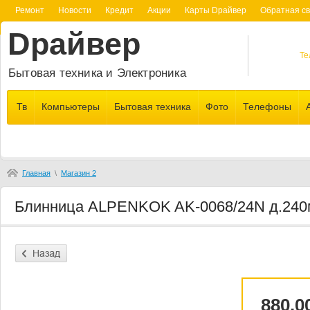
Ремонт
Новости
Кредит
Акции
Карты Dрайвер
Обратная св
Dрайвер
Те
Бытовая техника и Электроника
Тв
Компьютеры
Бытовая техника
Фото
Телефоны
Главная
\
Магазин 2
Блинница ALPENKOK AK-0068/24N д.24
880.0