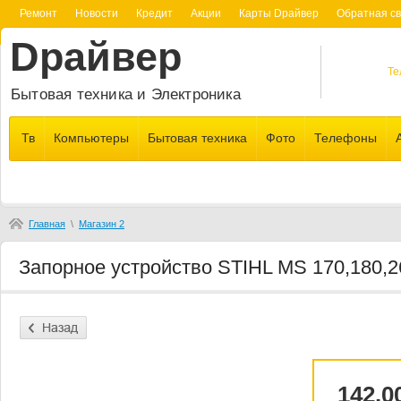
Ремонт
Новости
Кредит
Акции
Карты Dрайвер
Обратная св
Dрайвер
Те
Бытовая техника и Электроника
Тв
Компьютеры
Бытовая техника
Фото
Телефоны
Главная
\
Магазин 2
Запорное устройство STIHL MS 170,180,2
142.0