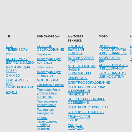
Тв
Компьютеры
Бытовая
Фото
Т
техника
LED-
СЕТЕВОЕ
КРУПНАЯ
ЦИФРОВЫЕ
Т
ТЕЛЕВИЗОРЫ
ОБОРУДОВАНИЕ
БЫТОВАЯ
ФОТОАППАРАТЫ
З
ТЕХНИКА
И ВИДЕОКАМЕРЫ
DVD
Ноутбуки
У
ВСТРАИВАЕМАЯ
АКСЕССУАРЫ
АКСЕССУАРЫ
Аксессуары для
Р
ТЕХНИКА
ДЛЯ
ДЛЯ ТЕЛЕ-ВИДЕО
ноутбуков
ФОТОАППАРАТОВ
МЕТЕОСТАНЦИИ,
МУЛЬТИМЕДИА
Планшеты
И ВИДЕОКАМЕР
ЧАСЫ И
ПЛЕЕР
Аксессуары для
ТЕРМОМЕТРЫ
КАРТЫ ПАМЯТИ /
ОЧКИ 3D
планшетов
USB-НОСИТЕЛИ
ПЫЛЕСОСЫ
ПОРТАТИВНЫЕ
МОНОБЛОКИ
ЭЛЕКТРООБОРУДОВАНИЕ
DVD
Системные блоки
ПРОИГРЫВАТЕЛИ
ЭЛЕКТРОТЕХНИЧЕСКАЯ
Периферийные
И КАБЕЛЬНАЯ
АУДИО
устройства и
ПРОДУКЦИЯ
оргтехника
ЭНЕРГОСБЕРЕГАЮЩЕЕ
Программное
ОСВЕЩЕНИЕ
обеспечение
ЭЛЕКТРОИНСТРУМЕНТЫ
Расходные
БЕНЗОИНСТРУМЕНТЫ
материалы
ТЕХНИКА ДЛЯ
Кабели,
КУХНИ
переходники,
шлейфы,
УХОД ЗА
разъемы
ОДЕЖДОЙ