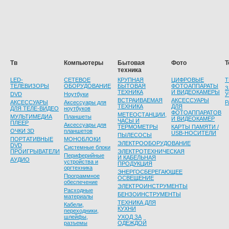
Тв
Компьютеры
Бытовая
Фото
Т
техника
LED-
СЕТЕВОЕ
КРУПНАЯ
ЦИФРОВЫЕ
Т
ТЕЛЕВИЗОРЫ
ОБОРУДОВАНИЕ
БЫТОВАЯ
ФОТОАППАРАТЫ
З
ТЕХНИКА
И ВИДЕОКАМЕРЫ
DVD
Ноутбуки
У
ВСТРАИВАЕМАЯ
АКСЕССУАРЫ
АКСЕССУАРЫ
Аксессуары для
Р
ТЕХНИКА
ДЛЯ
ДЛЯ ТЕЛЕ-ВИДЕО
ноутбуков
ФОТОАППАРАТОВ
МЕТЕОСТАНЦИИ,
МУЛЬТИМЕДИА
Планшеты
И ВИДЕОКАМЕР
ЧАСЫ И
ПЛЕЕР
Аксессуары для
ТЕРМОМЕТРЫ
КАРТЫ ПАМЯТИ /
ОЧКИ 3D
планшетов
USB-НОСИТЕЛИ
ПЫЛЕСОСЫ
ПОРТАТИВНЫЕ
МОНОБЛОКИ
ЭЛЕКТРООБОРУДОВАНИЕ
DVD
Системные блоки
ПРОИГРЫВАТЕЛИ
ЭЛЕКТРОТЕХНИЧЕСКАЯ
Периферийные
И КАБЕЛЬНАЯ
АУДИО
устройства и
ПРОДУКЦИЯ
оргтехника
ЭНЕРГОСБЕРЕГАЮЩЕЕ
Программное
ОСВЕЩЕНИЕ
обеспечение
ЭЛЕКТРОИНСТРУМЕНТЫ
Расходные
БЕНЗОИНСТРУМЕНТЫ
материалы
ТЕХНИКА ДЛЯ
Кабели,
КУХНИ
переходники,
шлейфы,
УХОД ЗА
разъемы
ОДЕЖДОЙ