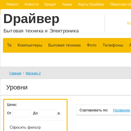
Ремонт
Новости
Кредит
Акции
Карты Dрайвер
Обратная св
Dрайвер
Те
Бытовая техника и Электроника
Тв
Компьютеры
Бытовая техника
Фото
Телефоны
Главная
\
Магазин 2
Уровни
Цена:
Сортировать по:
Названию
От
До
р.
Сбросить фильтр