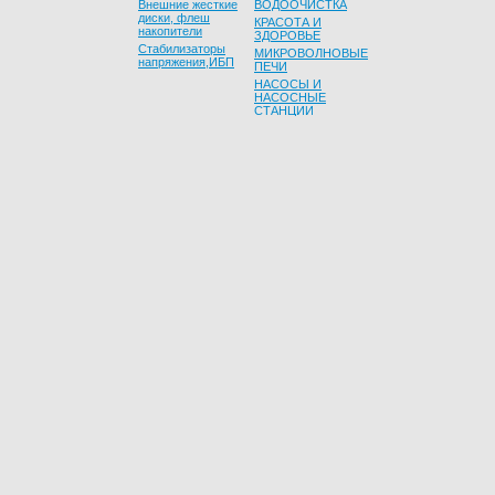
Внешние жесткие
ВОДООЧИСТКА
диски, флеш
КРАСОТА И
накопители
ЗДОРОВЬЕ
Стабилизаторы
МИКРОВОЛНОВЫЕ
напряжения,ИБП
ПЕЧИ
НАСОСЫ И
НАСОСНЫЕ
СТАНЦИИ
Красота и
Для Дома
здоровье
Бритвы
Водоочистка
Весы напольные
Дверные звонки
Машинки для
Канцелярские
стрижки,
товары
триммеры
Мебель
УЦЕНЕННЫЕ
Метеостанции и
ТОВАРЫ
термометры
Фены и приборы
Новогодние
для укладки волос
товары
Электрогрелки,
Предметы
самогревы
интерьера
Эпиляторы
Прочее
Свет
Товары для
ванной комнаты
Товары для
уборки