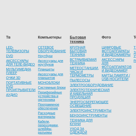
Тв
Компьютеры
Бытовая
Фото
Т
техника
LED-
СЕТЕВОЕ
КРУПНАЯ
ЦИФРОВЫЕ
Т
ТЕЛЕВИЗОРЫ
ОБОРУДОВАНИЕ
БЫТОВАЯ
ФОТОАППАРАТЫ
З
ТЕХНИКА
И ВИДЕОКАМЕРЫ
DVD
Ноутбуки
У
ВСТРАИВАЕМАЯ
АКСЕССУАРЫ
АКСЕССУАРЫ
Аксессуары для
Р
ТЕХНИКА
ДЛЯ
ДЛЯ ТЕЛЕ-ВИДЕО
ноутбуков
ФОТОАППАРАТОВ
МЕТЕОСТАНЦИИ,
МУЛЬТИМЕДИА
Планшеты
И ВИДЕОКАМЕР
ЧАСЫ И
ПЛЕЕР
Аксессуары для
ТЕРМОМЕТРЫ
КАРТЫ ПАМЯТИ /
ОЧКИ 3D
планшетов
USB-НОСИТЕЛИ
ПЫЛЕСОСЫ
ПОРТАТИВНЫЕ
МОНОБЛОКИ
ЭЛЕКТРООБОРУДОВАНИЕ
DVD
Системные блоки
ПРОИГРЫВАТЕЛИ
ЭЛЕКТРОТЕХНИЧЕСКАЯ
Периферийные
И КАБЕЛЬНАЯ
АУДИО
устройства и
ПРОДУКЦИЯ
оргтехника
ЭНЕРГОСБЕРЕГАЮЩЕЕ
Программное
ОСВЕЩЕНИЕ
обеспечение
ЭЛЕКТРОИНСТРУМЕНТЫ
Расходные
БЕНЗОИНСТРУМЕНТЫ
материалы
ТЕХНИКА ДЛЯ
Кабели,
КУХНИ
переходники,
шлейфы,
УХОД ЗА
разъемы
ОДЕЖДОЙ